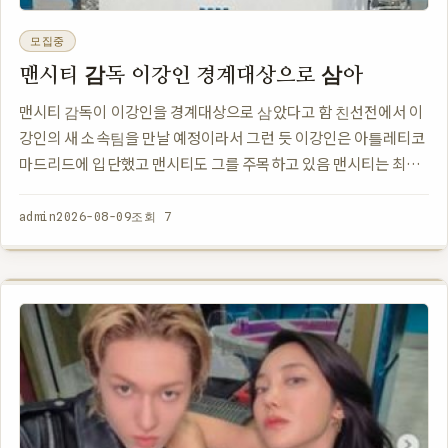
모집중
맨시티 감독 이강인 경계대상으로 삼아
맨시티 감독이 이강인을 경계대상으로 삼았다고 함 친선전에서 이
강인의 새 소속팀을 만날 예정이라서 그런 듯 이강인은 아틀레티코
마드리드에 입단했고 맨시티도 그를 주목하고 있음 맨시티는 최근
유럽 축구에서 강력한 팀으로 꼽히고 있어서 이강인에게도 관심이
많았던 것 같음 이…
admin
2026-08-09
조회 7