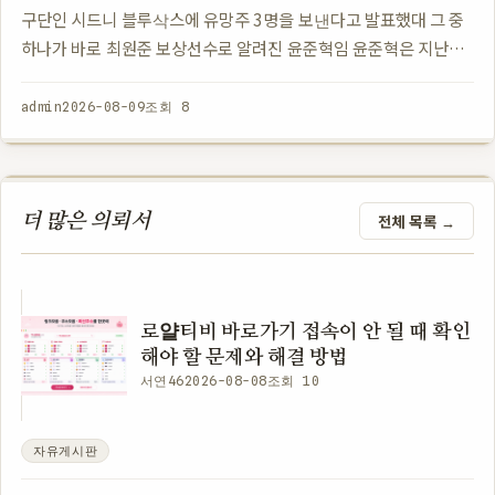
구단인 시드니 블루삭스에 유망주 3명을 보낸다고 발표했대 그 중
하나가 바로 최원준 보상선수로 알려진 윤준혁임 윤준혁은 지난해
최원준의 부상으로 인해 팀에 합류한 선수였는데 이제는 호주로 간
다는 소식이 나왔…
admin
2026-08-09
조회 8
더 많은 의뢰서
전체 목록 →
로얄티비 바로가기 접속이 안 될 때 확인
해야 할 문제와 해결 방법
서연46
2026-08-08
조회 10
자유게시판