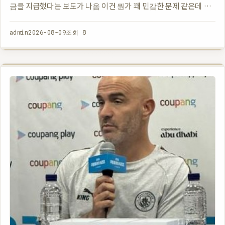
금을 지급했다는 보도가 나옴 이건 뭔가 꽤 민감한 문제 같은데 기
사에 따르면 그 여성은 UEFA와 관련된 인물이었고 퇴직금 규모도
상당함 정…
admin
2026-08-09
조회 8