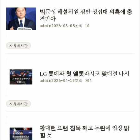
박문성 해설위원 심판 성접대 의혹에 충
격받아
admin
2026-08-08
조회 10
자유게시판
LG 롯데와 첫 엘롯라시코 맞대결 나서
admin
2026-04-10
조회 704
자유게시판
황대헌 오랜 침묵 깨고 논란에 입장 밝
힐 듯