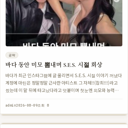
공략
바다 동안 미모 뽐내며 S.E.S. 시절 회상
바다가 최근 인스타그램에 글 올리면서 S.E.S. 시절 이야기 꺼냈다
계정에 마틴은 정말정말 근사한 아티스트 그 자체!!(잡최!!!)라고
썼는데 이 말 뒤에 타고났다라고 덧붙이며 첫눈엔 외모와 능력이
먼저 보인다고 했음 원래는 마틴이라는 가수를 칭찬하려던 건데 결
과적으…
admin
2026-08-09
조회 8