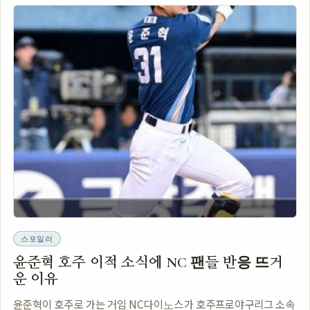
스포일러
윤준혁 호주 이적 소식에 NC 팬들 반응 뜨거
운 이유
윤준혁이 호주로 가는 거임 NC다이노스가 호주프로야구리그 소속