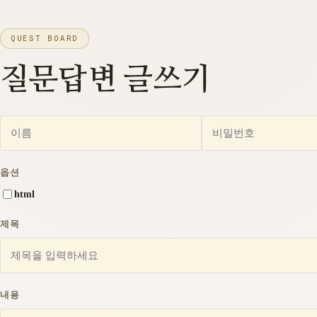
QUEST BOARD
질문답변 글쓰기
이름
비밀번호
이메일
홈페이지
필수
옵션
html
제목
내용
웹에디터 시작