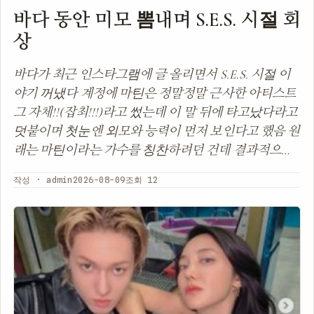
바다 동안 미모 뽐내며 S.E.S. 시절 회
상
바다가 최근 인스타그램에 글 올리면서 S.E.S. 시절 이
야기 꺼냈다 계정에 마틴은 정말정말 근사한 아티스트
그 자체!!(잡최!!!)라고 썼는데 이 말 뒤에 타고났다라고
덧붙이며 첫눈엔 외모와 능력이 먼저 보인다고 했음 원
래는 마틴이라는 가수를 칭찬하려던 건데 결과적으…
작성 · admin
2026-08-09
조회 12