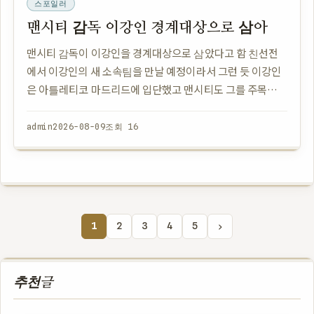
스포일러
맨시티 감독 이강인 경계대상으로 삼아
맨시티 감독이 이강인을 경계대상으로 삼았다고 함 친선전
에서 이강인의 새 소속팀을 만날 예정이라서 그런 듯 이강인
은 아틀레티코 마드리드에 입단했고 맨시티도 그를 주목하고
있음 맨시티는 최근 유럽 축구에서 강력한 팀으로 꼽히고 있
어서 이강인에게도 관심이 많았던 것 같음 이…
admin
2026-08-09
조회 16
›
1
2
3
4
5
추천글