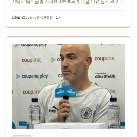
거액의 퇴직금을 지급했다는 보도가 나옴 이건 뭔가 꽤 민감
한 문제 같은데 기사에 따르면 그 여성은 UEFA와 관련된 인
물이었고 퇴직금 규모도 상당함 정…
admin
2026-08-09
조회 17