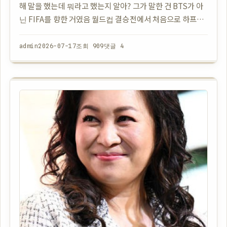
해 말을 했는데 뭐라고 했는지 알아? 그가 말한 건 BTS가 아
닌 FIFA를 향한 거였음 월드컵 결승전에서 처음으로 하프타
임쇼가 진행될 예정인데 그걸 보고 불만을 터뜨린 듯 로버트
스미스는 월드컵이 축구 경기보다…
admin
2026-07-17
조회 909
댓글 4