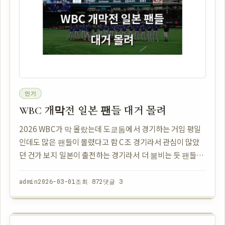
인기
WBC 개막전 일본 팬들 대거 몰려
2026 WBC가 막 올랐는데 도쿄돔에서 경기하는 거임 평일
인데도 많은 팬들이 몰렸다고 함 C조 경기라서 관심이 많았
던 건가 보지 일본이 출전하는 경기라서 더 붐비는 듯 팬들은
월드베이스볼클래식에 대한 기대감이 큰 모양임 이번 대회
는 일본에서 열리는 거라서 현지인들 관…
admin
2026-03-01
조회 872
댓글 3