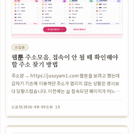
모집중
웹툰 주소모음, 접속이 안 될 때 확인해야
할 주소 찾기 방법
주소얌 → https://jusoyam1.com 웹툰을 보려고 했는데
갑자기 기존에 이용하던 주소가 열리지 않는 상황은 생각보
다 당황스럽습니다. 이전에는 잘 접속되던 페이지가 어느 순
간 연결되지 않으면 사이트가 사라진 것인지, 주소가 변경된
것인지, 아니면 잠시 문제가…
도윤51
2026-08-09
조회 15