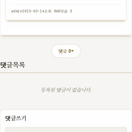
주버님으로 유명한 배우인데 뭔가 특별한 인연이 있는 듯 한
서인은 28일 온라인 음원사이트에 첫 싱글…
admin
2025-03-24
조회 868
댓글 3
0
댓글
댓글목록
등록된 댓글이 없습니다.
댓글쓰기
내용