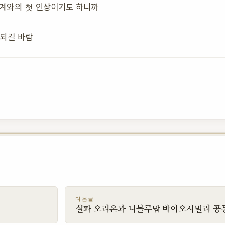
세계와의 첫 인상이기도 하니까
 되길 바람
다음글
실파 오리온과 니볼루맙 바이오시밀러 공동